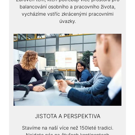
balancování osobního a pracovního života,
vycházíme vstříc zkrácenými pracovními
úvazky.
JISTOTA A PERSPEKTIVA
Stavíme na naší více než 150leté tradici.