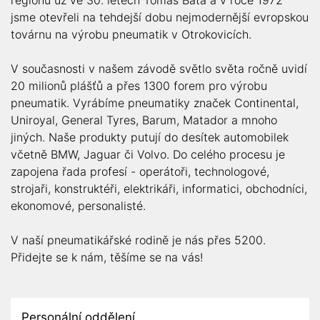
regionu už ve 30. letech Tomáš Baťa a v roce 1972
jsme otevřeli na tehdejší dobu nejmodernější evropskou
továrnu na výrobu pneumatik v Otrokovicích.
V současnosti v našem závodě světlo světa ročně uvidí
20 milionů plášťů a přes 1300 forem pro výrobu
pneumatik. Vyrábíme pneumatiky značek Continental,
Uniroyal, General Tyres, Barum, Matador a mnoho
jiných. Naše produkty putují do desítek automobilek
včetně BMW, Jaguar či Volvo. Do celého procesu je
zapojena řada profesí - operátoři, technologové,
strojaři, konstruktéři, elektrikáři, informatici, obchodníci,
ekonomové, personalisté.
V naší pneumatikářské rodině je nás přes 5200.
Přidejte se k nám, těšíme se na vás!
Personální oddělení