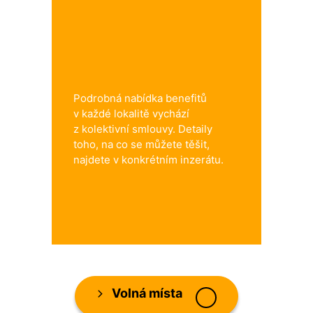
Podrobná nabídka benefitů
v každé lokalitě vychází
z kolektivní smlouvy. Detaily
toho, na co se můžete těšit,
najdete v konkrétním inzerátu.
Volná místa