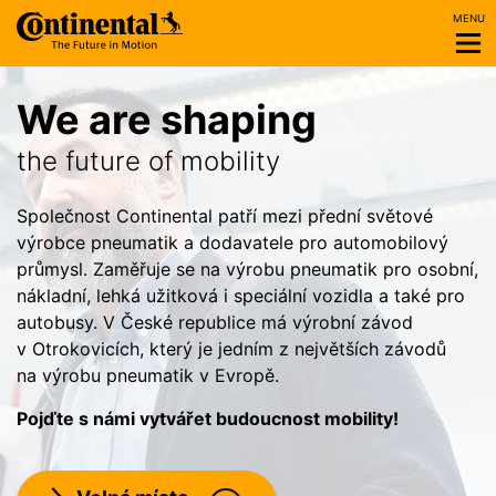
MENU
We are shaping
Patříme mezi
Firemní kultura,
the future of mobility
nejlepší zaměstnavatele v Česku!
kde může každý naplno rozvinout
svůj potenciál.
Společnost Continental patří mezi přední světové
výrobce pneumatik a dodavatele pro automobilový
V prestižní soutěži Sodexo Zaměstnavatel roku se
průmysl. Zaměřuje se na výrobu pneumatik pro osobní,
U nás má každý férové příležitosti i ohodnocení. Jako
v regionech pravidelně umisťujeme na stupních vítězů,
nákladní, lehká užitková i speciální vozidla a také pro
zlatý signatář Charty diverzity v našem pracovním
otrokovický závod Continental Barum boduje
autobusy. V České republice má výrobní závod
prostředí aktivně rozvíjíme principy otevřenosti,
i celorepublikově.
v Otrokovicích, který je jedním z největších závodů
rovnosti a inkluze.
na výrobu pneumatik v Evropě.
Pojďte s námi vytvářet budoucnost mobility!
Pojďte s námi vytvářet budoucnost mobility!
Pojďte s námi vytvářet budoucnost mobility!